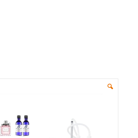
verified...
Skip
to
the
end
of
the
images
gallery