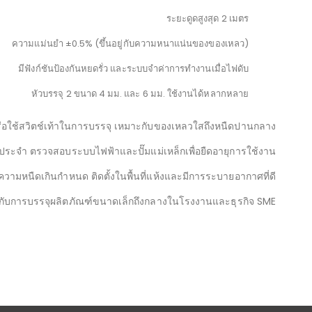
ระยะดูดสูงสุด 2 เมตร
ความแม่นยำ ±0.5% (ขึ้นอยู่กับความหนาแน่นของของเหลว)
มีฟังก์ชันป้องกันหยดรั่ว และระบบจำค่าการทำงานเมื่อไฟดับ
หัวบรรจุ 2 ขนาด 4 มม. และ 6 มม. ใช้งานได้หลากหลาย
ปุ่มหรือใช้สวิตช์เท้าในการบรรจุ เหมาะกับของเหลวใสถึงหนืดปานกลาง
ระจำ ตรวจสอบระบบไฟฟ้าและปั๊มแม่เหล็กเพื่อยืดอายุการใช้งาน
ีความหนืดเกินกำหนด ติดตั้งในพื้นที่แห้งและมีการระบายอากาศที่ดี
กับการบรรจุผลิตภัณฑ์ขนาดเล็กถึงกลางในโรงงานและธุรกิจ SME