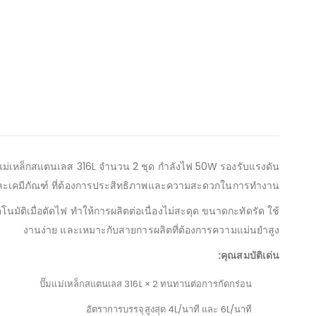
of
the
images
gallery
มแม่เหล็กสแตนเลส 316L จำนวน 2 ชุด กำลังไฟ 50W รองรับแรงดัน
และเคมีภัณฑ์ ที่ต้องการประสิทธิภาพและความสะดวกในการทำงาน
ัติเมื่อตัดไฟ ทำให้การผลิตต่อเนื่องไม่สะดุด ขนาดกะทัดรัด ใช้
งานง่าย และเหมาะกับสายการผลิตที่ต้องการความแม่นยำสูง
คุณสมบัติเด่น:
ปั๊มแม่เหล็กสแตนเลส 316L × 2 ทนทานต่อการกัดกร่อน
อัตราการบรรจุสูงสุด 4L/นาที และ 6L/นาที