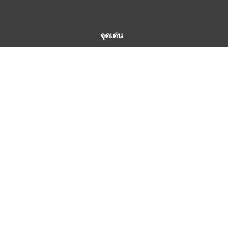
จุดเด่น
ขอใบเสนอราคา
เกี่ยวก
ออกใบกำกับภาษี
ส่งด่วนภายในวัน **
ข้
ทดลองสินค้า เช็คสินค้า
นโยบ
ส่งสินค้ามาให้เทส
ระย