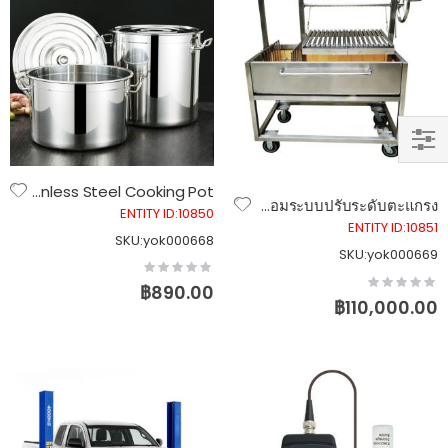
SHOP
หม้อสแตนเลส อเนกประสงค์พร้อมฝา Stainless Steel Cooking Pot
BY
เตาบาร์บีคิวสไตล์อาร์เจนตินา YGST-1200 เตาย่างสแตนเลส 304 พร้อมระบบปรับระดับตะแกรง
ENTITY ID:10850
ENTITY ID:10851
SKU:yok000668
SKU:yok000669
Rating:
0%
Rating:
฿890.00
0%
฿110,000.00