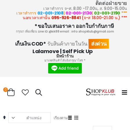
ติดต่อฝ่ายขาย
เวลาทำการ จ-ศ. 8.00 -17.00น, ส. 9.00-15.00น
02-001-2108
|
02-001-2130
|
02-001-2190
*** เวลาทำการ
095-926-8841
(จ-ส 18.00-21.00 น.)
*** นอกเวลาเท่านั้น
ขอใบเสนอราคา ออกใบกำกับภาษี*
กรุณา เพิ่มเพื่อน Line ID:@sk88 email :
info.shopklub@gmail.com
ส่งด่วน
เก็บเงิน COD*
รับสินค้าภายในวัน
Lalamove | Self Pick Up
มีหน้าร้าน
* มาเทสสินค้าได้แจ้งกรุณาโทร
ems
0
Search
Cart
et
View
เรียงตาม
ng
as
List
Grid
on