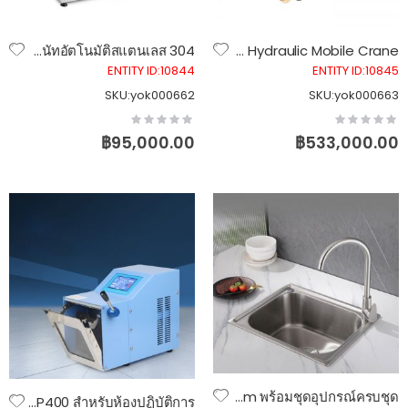
เครื่องทำโดนัทพอนเดอริง NP-7 เครื่องทอดโดนัทอัตโนมัติสแตนเลส 304
เครนยกของไฮดรอลิคไฟฟ้าแบบขับเคลื่อนเอง 2 ตัน Electric Hydraulic Mobile Crane
ENTITY ID:10844
ENTITY ID:10845
SKU:yok000662
SKU:yok000663
Rating:
Rating:
0%
0%
฿95,000.00
฿533,000.00
ซิงค์ล้างจานสแตนเลส 304 หลุมเดี่ยว 50×40 cm พร้อมชุดอุปกรณ์ครบชุด
เครื่องบดผสมตัวอย่างแบบตบ Laboratory Stomacher รุ่น LJ-P400 สำหรับห้องปฏิบัติการ