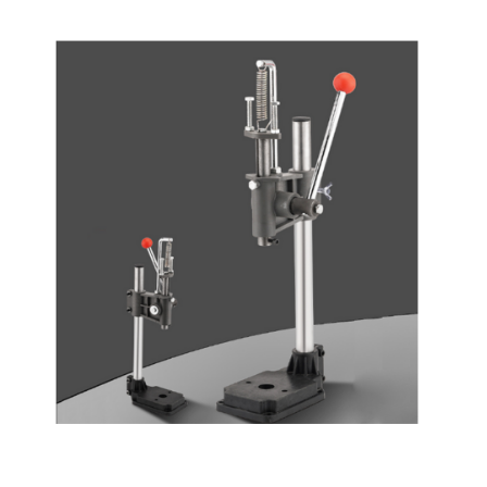
end
of
the
images
gallery