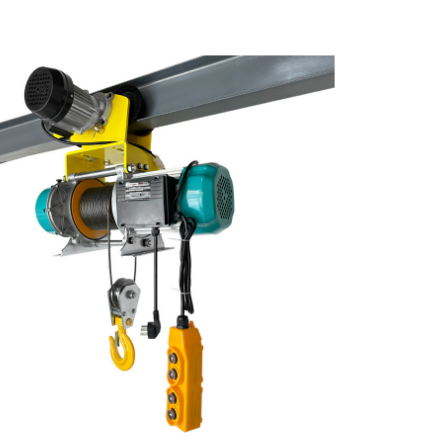
of
the
images
gallery