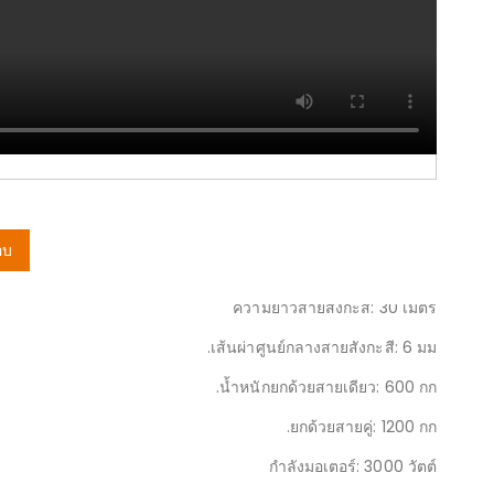
ข้อแนะนำ
รอกไฟฟ้าพร้อมชุดขับเคลื่อน
รุ่น 1.2 ตัน + สายสังกะสี 30 เมตร
อบ
แรงดันไฟฟ้า: 220V / 380V
ความยาวสายสังกะสี: 30 เมตร
เส้นผ่าศูนย์กลางสายสังกะสี: 6 มม.
น้ำหนักยกด้วยสายเดียว: 600 กก.
ยกด้วยสายคู่: 1200 กก.
กำลังมอเตอร์: 3000 วัตต์