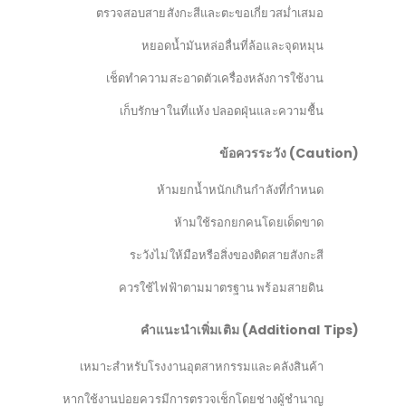
ตรวจสอบสายสังกะสีและตะขอเกี่ยวสม่ำเสมอ
หยอดน้ำมันหล่อลื่นที่ล้อและจุดหมุน
เช็ดทำความสะอาดตัวเครื่องหลังการใช้งาน
เก็บรักษาในที่แห้ง ปลอดฝุ่นและความชื้น
ข้อควรระวัง (
Caution
)
ห้ามยกน้ำหนักเกินกำลังที่กำหนด
ห้ามใช้รอกยกคนโดยเด็ดขาด
ระวังไม่ให้มือหรือสิ่งของติดสายสังกะสี
ควรใช้ไฟฟ้าตามมาตรฐาน พร้อมสายดิน
คำแนะนำเพิ่มเติม (
Additional Tips
)
เหมาะสำหรับโรงงานอุตสาหกรรมและคลังสินค้า
หากใช้งานบ่อยควรมีการตรวจเช็กโดยช่างผู้ชำนาญ