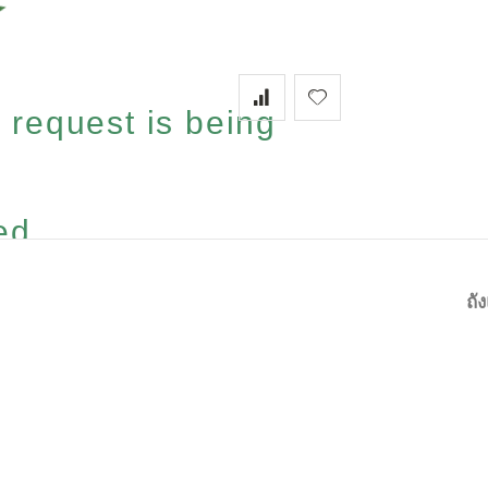
 request is being
...
ถั