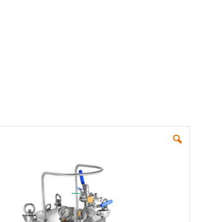
verified...
Skip
to
the
end
of
the
images
gallery