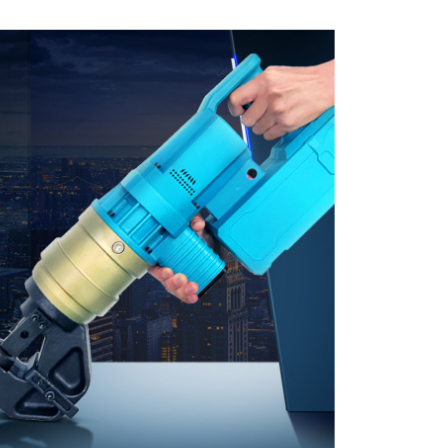
of
the
images
gallery