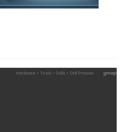
Skip
to
the
beginning
of
the
images
gallery