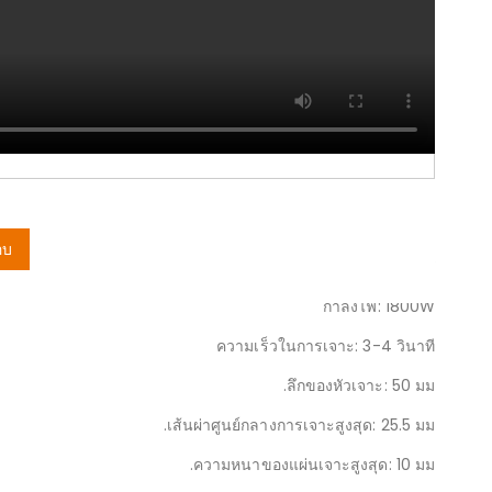
เครื่องเจาะไฮดรอลิกไฟฟ้า
รุ่น NMHP-25E
แรงดันไฟฟ้า: 220V
กำลังไฟ: 1800W
ความเร็วในการเจาะ: 3-4 วินาที
ลึกของหัวเจาะ: 50 มม.
เส้นผ่าศูนย์กลางการเจาะสูงสุด: 25.5 มม.
ความหนาของแผ่นเจาะสูงสุด: 10 มม.