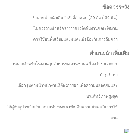
วางแม่แรงไว้ใต้ตำแหน่งที่จะทำการยก
ใช้คันโยกปั๊มมือเพื่อสร้างแรงดันน้ำมันและยกชิ้นงานขึ้น
หลังใช้งาน เปิดวาล์วระบายแรงดันเพื่อลดระดับแม่แรง
การดูแลรักษา
ตรวจสอบระดับน้ำมันไฮดรอลิกอย่างสม่ำเสมอ
หมั่นทำความสะอาดและเก็บในที่แห้ง ป้องกันสนิม
ตรวจสอบซีลและท่อเชื่อมต่อไม่ให้รั่วซึม
ข้อควรระวัง
ห้ามยกน้ำหนักเกินกำลังที่กำหนด (20 ตัน / 30 ตัน)
ไม่ควรวางมือหรือร่างกายไว้ใต้ชิ้นงานขณะใช้งาน
ควรใช้บนพื้นเรียบและมั่นคงเพื่อป้องกันการล้มคว่ำ
คำแนะนำเพิ่มเติม