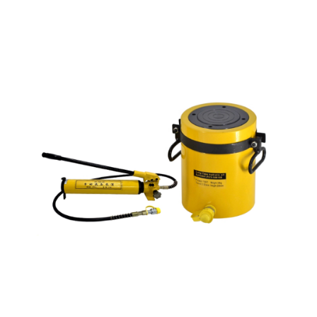
end
of
the
images
gallery