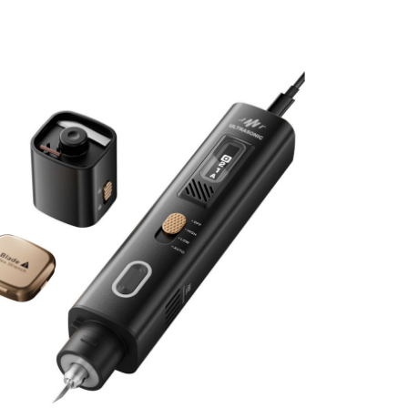
verified...
Skip
to
the
end
of
the
images
gallery