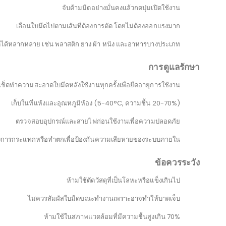
มีดตัดด้วยคลื่นอัลตราโซนิกแบบมือถือ
รุ่น JM-Y10-Pro
แรงดันไฟฟ้า: DC 12V/15V
กำลังไฟ: 35 วัตต์
สภาพแวดล้อมการใช้งาน: 5-40°C, ความชื้น 20-70%
ขนาด: 179.5*33.5*31.5 ซม.
วิธีการใช้งาน
ปลั๊กไฟและเลือกโหมดการทำงานที่ต้องการ (Low / High / Auto)
จับด้ามมีดอย่างมั่นคงแล้วกดปุ่มเปิดใช้งาน
เลื่อนใบมีดไปตามเส้นที่ต้องการตัด โดยไม่ต้องออกแรงมาก
ดุได้หลากหลาย เช่น พลาสติก ยาง ผ้า หนัง และอาหารบางประเภท