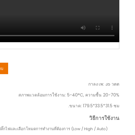
Skip
to
the
beginning
of
the
images
gallery