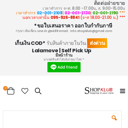
ติดต่อฝ่ายขาย
เวลาทำการ จ-ศ. 8.00 -17.00น, ส. 9.00-15.00น
02-001-2108
|
02-001-2130
|
02-001-2190
*** เวลาทำการ
095-926-8841
(จ-ส 18.00-21.00 น.)
*** นอกเวลาเท่านั้น
ขอใบเสนอราคา ออกใบกำกับภาษี*
กรุณา เพิ่มเพื่อน Line ID:@sk88 email :
info.shopklub@gmail.com
ส่งด่วน
เก็บเงิน COD*
รับสินค้าภายในวัน
Lalamove | Self Pick Up
มีหน้าร้าน
* มาเทสสินค้าได้แจ้งกรุณาโทร
ems
0
Search
Cart
Skip
to
the