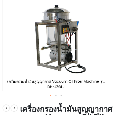
end
of
the
images
gallery
เครื่องกรองน้ำมันสูญญากาศ Vacuum Oil Filter Machine รุ่น
DH-JZGLJ
Skip
to
เครื่องกรองน้ำมันสูญญากาศ
the