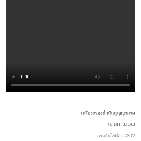
เครื่องกรองน้ำมันสูญญากาศ
รุ่น DH-JZGLJ
แรงดันไฟฟ้า: 220V