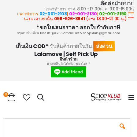
ติดต่อฝ่ายขาย
เวลาทำการ จ-ศ. 8.00 -17.00น, ส. 9.00-15.00น
02-001-2108
|
02-001-2130
|
02-001-2190
*** เวลาทำการ
095-926-8841
(จ-ส 18.00-21.00 น.)
*** นอกเวลาเท่านั้น
ขอใบเสนอราคา ออกใบกำกับภาษี*
กรุณา เพิ่มเพื่อน Line ID:@sk88 email :
info.shopklub@gmail.com
ส่งด่วน
เก็บเงิน COD*
รับสินค้าภายในวัน
Lalamove | Self Pick Up
มีหน้าร้าน
* มาเทสสินค้าได้แจ้งกรุณาโทร
ems
0
Search
Cart
Skip
to
the