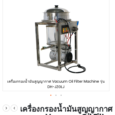
end
of
the
images
gallery
เครื่องกรองน้ำมันสูญญากาศ Vacuum Oil Filter Machine รุ่น
DH-JZGLJ
Skip
to
เครื่องกรองน้ำมันสูญญากาศ
the