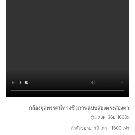
กล้องจุลทรรศน์ทางชีวภาพแบบส่องตรงสองตา
รุ่น: XSP-36E-1600x
กำลังขยาย: 40 เท่า - 1600 เท่า