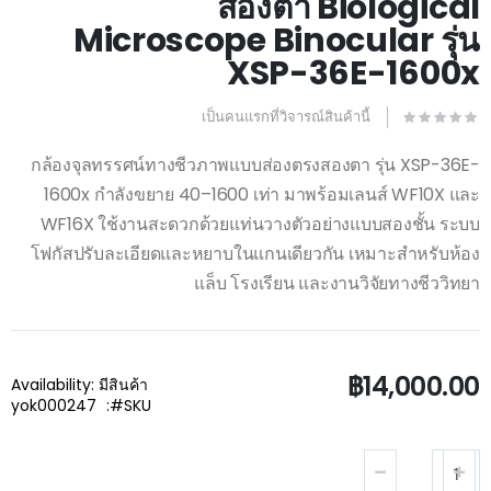
สองตา Biological
beginning
of
Microscope Binocular รุ่น
the
images
XSP-36E-1600x
gallery
เป็นคนแรกที่วิจารณ์สินค้านี้
กล้องจุลทรรศน์ทางชีวภาพแบบส่องตรงสองตา รุ่น XSP-36E-
1600x กำลังขยาย 40–1600 เท่า มาพร้อมเลนส์ WF10X และ
WF16X ใช้งานสะดวกด้วยแท่นวางตัวอย่างแบบสองชั้น ระบบ
โฟกัสปรับละเอียดและหยาบในแกนเดียวกัน เหมาะสำหรับห้อง
แล็บ โรงเรียน และงานวิจัยทางชีววิทยา
฿14,000.00
Availability:
มีสินค้า
yok000247
SKU