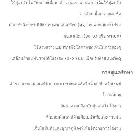
ใช้ปุ่มปรับโฟกัสหยาบเพื่อหาตำแหน่งภาพก่อน จากนั้นใช้ปุ่มปรับ
ละเอียดเพื่อความคมชัด
เลือกกำลังขยายที่ต้องการจากเลนส์วัตถุ (4x, 10x, 40x, 100x) ร่วม
กับเลนส์ตา (WF10X หรือ WF16X)
ใช้แสงสว่าง LED 1W เพื่อให้ภาพชัดเจนในการส่องดู
เคลื่อนย้ายแท่นวางได้ในระยะ 80×30 มม. เพื่อปรับตำแหน่งวัตถุ
การดูแลรักษา
ทำความสะอาดเลนส์ด้วยกระดาษเช็ดเลนส์หรือน้ำยาสำหรับเลนส์
โดยเฉพาะ
ปิดฝาครอบป้องกันฝุ่นเมื่อไม่ใช้งาน
ห้ามสัมผัสเลนส์ด้วยมือเปล่าเพื่อลดคราบมัน
เก็บในที่แห้งและอุณหภูมิคงที่เพื่อยืดอายุการใช้งาน