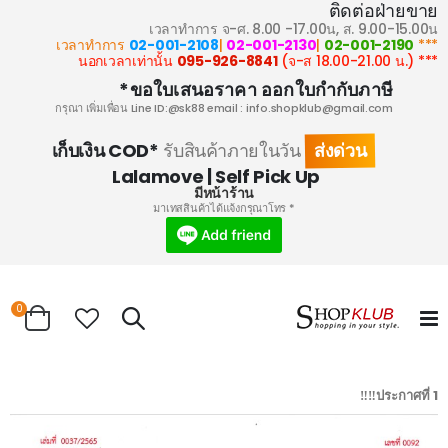
ติดต่อฝ่ายขาย
เวลาทำการ จ-ศ. 8.00 -17.00น, ส. 9.00-15.00น
02-001-2108
|
02-001-2130
|
02-001-2190
*** เวลาทำการ
095-926-8841
(จ-ส 18.00-21.00 น.)
*** นอกเวลาเท่านั้น
ขอใบเสนอราคา ออกใบกำกับภาษี*
กรุณา เพิ่มเพื่อน Line ID:@sk88 email :
info.shopklub@gmail.com
ส่งด่วน
เก็บเงิน COD*
รับสินค้าภายในวัน
Lalamove | Self Pick Up
มีหน้าร้าน
* มาเทสสินค้าได้แจ้งกรุณาโทร
ems
0
Search
Cart
ประกาศที่ 1‼️‼️