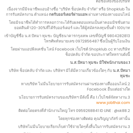
ต่อชื่อเสียงของบริษัท
เนื่องจากมีมิจฉาชีพแอบอ้างชื่อ “บริษัท ช็อปคลับ จำกัด” หรือ Shopklub ใน
การรับสมัครงาน ตำแหน่ง
กดรับออร์เดอร์ผ่านแอพ
ผ่านทางช่องทางออนไลน์
โดยมิจฉาชีพได้ทำการหลอกว่าจะได้รับผลตอบแทนเป็นค่าคอมมิชชั่นตาม
ยอดสินค้า20-30%ที่ได้รับออร์เดอร์ และให้ผู้สมัครลงทุนขั้นต่ำ 100บาท
เข้าบัญชีชื่อ น.ส.ปัทมา ทุมชะ บัญชีธนาคารกรุงเทพ เลขที่บัญชี 9804282813
โทรศัพท์หมายเลข 0972856487 ซึ่งเป็นผู้รับโอนเงิน
โดยผ่านแอปพิลเคชั่น ไลน์ Facebook เว็บไซต์ Shopklub.cc ทางบริษัท
ช็อปคลับ จำกัด ขอประกาศใหทราบดังนี้
1.น.ส.ปัทมา ทุมชะ มิใช่พนักงานของ
บริษัท ช็อปคลับ จำกัด และ บริษัทฯ มิได้มีความเกี่ยวข้องใดๆ กับ
น.ส.ปัทมา
ทุมชะ
2.ทางบริษัท ไม่มีนโยบายการรับสมัครงานผ่านช่องทางสื่อออนไลน์
Facebook อื่นแต่อย่างใด
3.นโยบายการรับสมัครงานของบริษัทฯ มีดังนี้ คือ 1.เว็บไซด์จัดหางาน
www.jobthai.com
2.ติดต่อโดยตรงที่สำนักงานใหญ่ โทร 0959268841 ID LINE : @sk88
โดยทุกช่องทางติดต่อ คุณริญญาภัสร์ เท่านั้น
3.บริษัทไม่มีนโยบายเรียกเก็บค่าใช้จ่ายใดๆทั้งสิ้นในการรับสมัครงาน