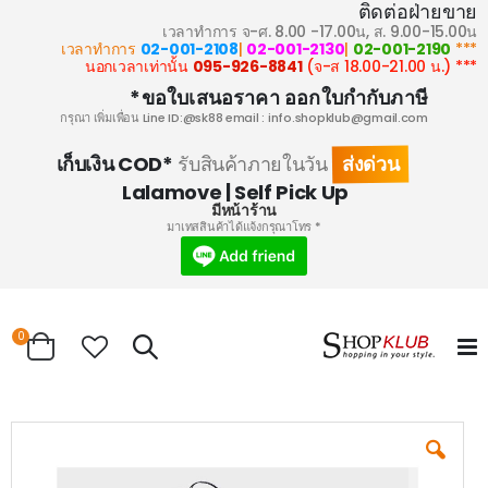
ติดต่อฝ่ายขาย
เวลาทำการ จ-ศ. 8.00 -17.00น, ส. 9.00-15.00น
02-001-2108
|
02-001-2130
|
02-001-2190
*** เวลาทำการ
095-926-8841
(จ-ส 18.00-21.00 น.)
*** นอกเวลาเท่านั้น
ขอใบเสนอราคา ออกใบกำกับภาษี*
กรุณา เพิ่มเพื่อน Line ID:@sk88 email :
info.shopklub@gmail.com
ส่งด่วน
เก็บเงิน COD*
รับสินค้าภายในวัน
Lalamove | Self Pick Up
มีหน้าร้าน
* มาเทสสินค้าได้แจ้งกรุณาโทร
ems
0
Search
Cart
Skip
to
the