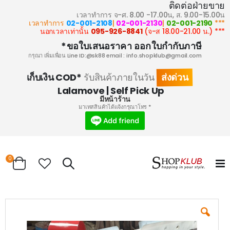
ติดต่อฝ่ายขาย
เวลาทำการ จ-ศ. 8.00 -17.00น, ส. 9.00-15.00น
02-001-2108
|
02-001-2130
|
02-001-2190
*** เวลาทำการ
095-926-8841
(จ-ส 18.00-21.00 น.)
*** นอกเวลาเท่านั้น
ขอใบเสนอราคา ออกใบกำกับภาษี*
กรุณา เพิ่มเพื่อน Line ID:@sk88 email :
info.shopklub@gmail.com
ส่งด่วน
เก็บเงิน COD*
รับสินค้าภายในวัน
Lalamove | Self Pick Up
มีหน้าร้าน
* มาเทสสินค้าได้แจ้งกรุณาโทร
ems
0
Search
Cart
Skip
to
the