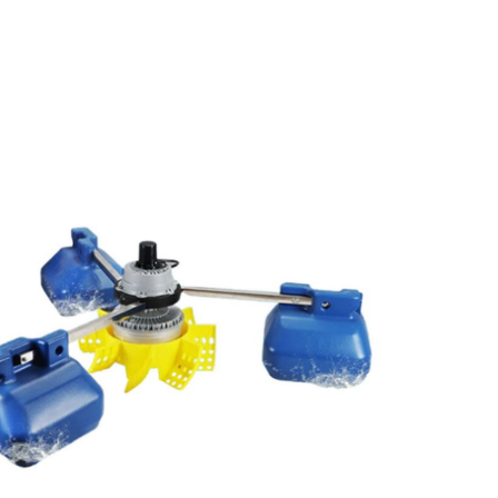
of
the
images
gallery