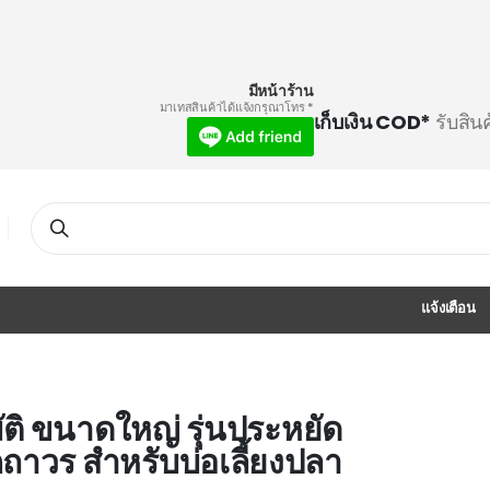
มีหน้าร้าน
* มาเทสสินค้าได้แจ้งกรุณาโทร
เก็บเงิน COD*
รับสิน
Search
แจ้งเตือน
ัติ ขนาดใหญ่ รุ่นประหยัด
กถาวร สำหรับบ่อเลี้ยงปลา