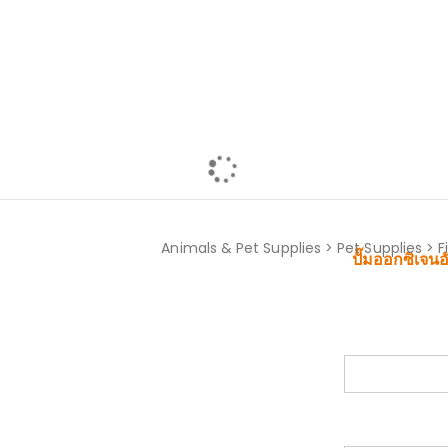
ปั๊มออกซิเจนอัตโนมัติ ขน