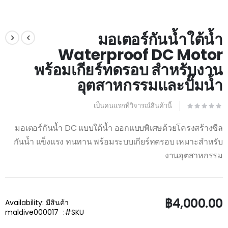
Skip
to
มอเตอร์กันน้ำใต้น้ำ
the
Waterproof DC Motor
beginning
of
พร้อมเกียร์ทดรอบ สำหรับงาน
the
images
อุตสาหกรรมและปั๊มน้ำ
gallery
เป็นคนแรกที่วิจารณ์สินค้านี้
มอเตอร์กันน้ำ DC แบบใต้น้ำ ออกแบบพิเศษด้วยโครงสร้างซีล
กันน้ำ แข็งแรง ทนทาน พร้อมระบบเกียร์ทดรอบ เหมาะสำหรับ
งานอุตสาหกรรม
฿4,000.00
Availability:
มีสินค้า
maldive000017
SKU