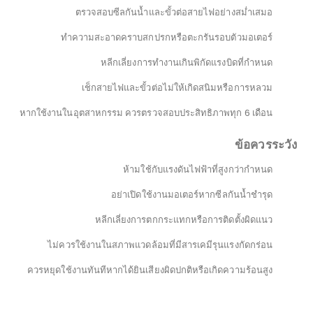
ตรวจสอบซีลกันน้ำและขั้วต่อสายไฟอย่างสม่ำเสมอ
ทำความสะอาดคราบสกปรกหรือตะกรันรอบตัวมอเตอร์
หลีกเลี่ยงการทำงานเกินพิกัดแรงบิดที่กำหนด
เช็กสายไฟและขั้วต่อไม่ให้เกิดสนิมหรือการหลวม
หากใช้งานในอุตสาหกรรม ควรตรวจสอบประสิทธิภาพทุก 6 เดือน
ข้อควรระวัง
ห้ามใช้กับแรงดันไฟฟ้าที่สูงกว่ากำหนด
อย่าเปิดใช้งานมอเตอร์หากซีลกันน้ำชำรุด
หลีกเลี่ยงการตกกระแทกหรือการติดตั้งผิดแนว
ไม่ควรใช้งานในสภาพแวดล้อมที่มีสารเคมีรุนแรงกัดกร่อน
ควรหยุดใช้งานทันทีหากได้ยินเสียงผิดปกติหรือเกิดความร้อนสูง