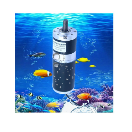
end
of
the
images
gallery