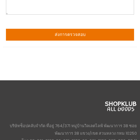
02-001-2190
095-926-8841(นอกเวลาทำการ)
วิธีการชำระเงิน
บัญชีผู้ใช้
บัญชีของฉัน
ติดตามคำสั่งซื้อ
วิธีการชำระเงิน
การจัดส่ง
คำถามที่พบบ่อย
ข้อมูลผลิตภัณฑ์
ความเป็นส่วนตัว
เกี่ยวกับเรา
เกี่ยวกับ 2.SHOPKLUB.COM
การรับประกันสินค้า