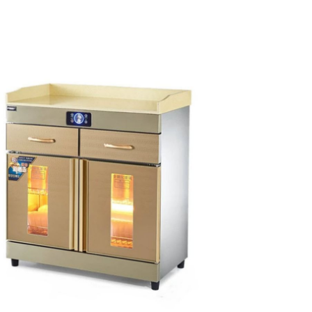
of
the
images
gallery