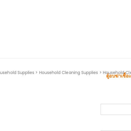
sehold Supplies > Household Cleaning Supplies > Household C
ตู้อบฆ่าเชื