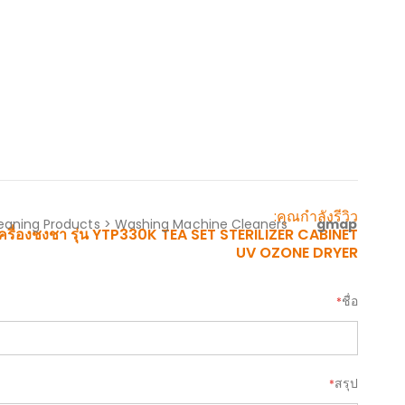
Skip
to
the
beginning
of
the
คุณกำลังรีวิว:
ข้อมูล
images
leaning Products > Washing Machine Cleaners
gmap
้อเครื่องชงชา รุ่น YTP330K TEA SET STERILIZER CABINET
gallery
เพิ่ม
UV OZONE DRYER
เติม
ชื่อ
สรุป