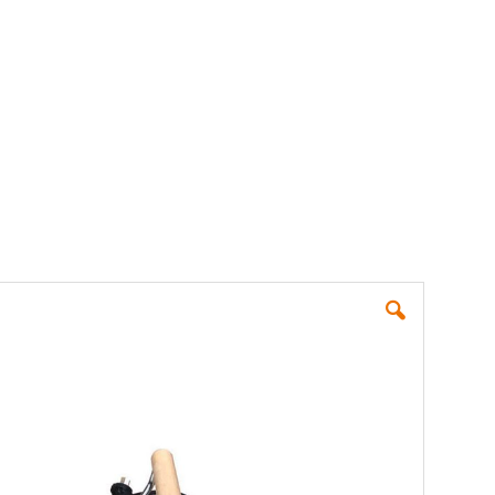
verified...
Skip
to
the
end
of
the
images
gallery